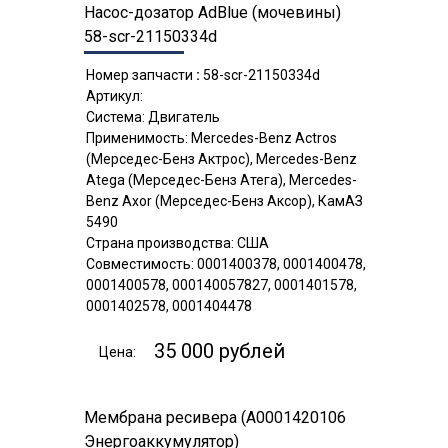
Насос-дозатор AdBlue (мочевины)
58-scr-21150334d
Номер запчасти
:
58-scr-21150334d
Артикул:
Система: Двигатель
Применимость: Mercedes-Benz Actros
(Мерседес-Бенз Актрос), Mercedes-Benz
Atega (Мерседес-Бенз Атега), Mercedes-
Benz Axor (Мерседес-Бенз Аксор), КамАЗ
5490
Страна производства: США
Совместимость: 0001400378, 0001400478,
0001400578, 000140057827, 0001401578,
0001402578, 0001404478
35 000 рублей
Цена:
Мембрана ресивера (A0001420106
Энергоаккумулятор)