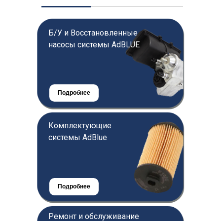
Б/У и Восстановленные
насосы системы AdBLUE
Подробнее
Подробнее
Комплектующие
системы AdBlue
Подробнее
Подробнее
Ремонт и обслуживание