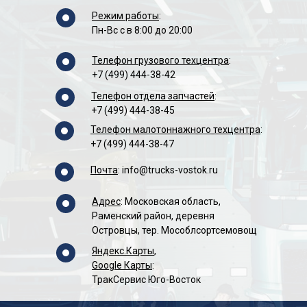
Режим работы
:
Пн-Вс с в 8:00 до 20:00
Телефон грузового техцентра
:
+7 (499) 444-38-42
Телефон отдела запчастей
:
+7 (499) 444-38-45
Телефон малотоннажного техцентра
:
+7 (499) 444-38-47
Почта
:
info@trucks-vostok.ru
Адрес
: Московская область,
Раменский район, деревня
Островцы, тер. Мособлсортсемовощ
Яндекс.Карты
,
Google Карты
:
ТракСервис Юго-Восток